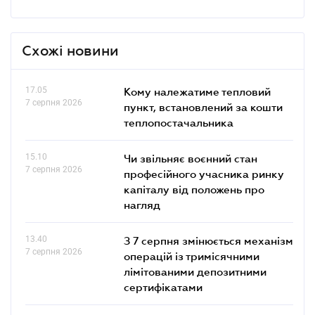
Схожі новини
17.05
Кому належатиме тепловий
7 серпня 2026
пункт, встановлений за кошти
теплопостачальника
15.10
Чи звільняє воєнний стан
7 серпня 2026
професійного учасника ринку
капіталу від положень про
нагляд
13.40
З 7 серпня змінюється механізм
7 серпня 2026
операцій із тримісячними
лімітованими депозитними
сертифікатами