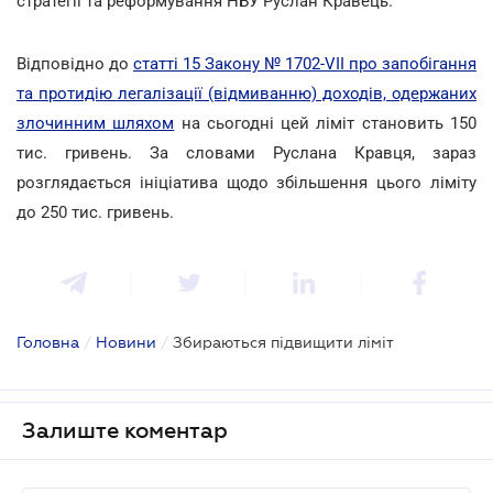
стратегії та реформування НБУ Руслан Кравець.
Відповідно до
статті 15 Закону № 1702-VII про запобігання
та протидію легалізації (відмиванню) доходів, одержаних
злочинним шляхом
на сьогодні цей ліміт становить 150
тис. гривень. За словами Руслана Кравця, зараз
розглядається ініціатива щодо збільшення цього ліміту
до 250 тис. гривень.
Головна
/
Новини
/
Збираються підвищити ліміт
Залиште коментар