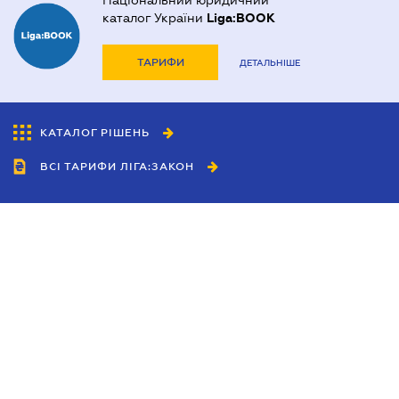
Національний юридичний
каталог України
Liga:BOOK
ТАРИФИ
ДЕТАЛЬНІШЕ
КАТАЛОГ РІШЕНЬ
ВСІ ТАРИФИ ЛІГА:ЗАКОН
Співробітництво
Агенти
Дилери
Політика конфіденційності
Умови використання сайту
Реклама
Блог