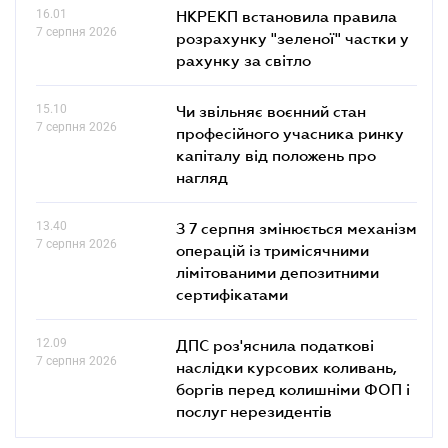
16.01
НКРЕКП встановила правила
7 серпня 2026
розрахунку "зеленої" частки у
рахунку за світло
15.10
Чи звільняє воєнний стан
7 серпня 2026
професійного учасника ринку
капіталу від положень про
нагляд
13.40
З 7 серпня змінюється механізм
7 серпня 2026
операцій із тримісячними
лімітованими депозитними
сертифікатами
12.09
ДПС роз'яснила податкові
7 серпня 2026
наслідки курсових коливань,
боргів перед колишніми ФОП і
послуг нерезидентів