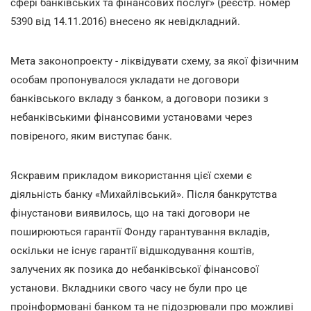
сфері банківських та фінансових послуг» (реєстр. номер
5390 від 14.11.2016) внесено як невідкладний.
Мета законопроекту - ліквідувати схему, за якої фізичним
особам пропонувалося укладати не договори
банківського вкладу з банком, а договори позики з
небанківськими фінансовими установами через
повіреного, яким виступає банк.
Яскравим прикладом використання цієї схеми є
діяльність банку «Михайлівський». Після банкрутства
фінустанови виявилось, що на такі договори не
поширюються гарантії Фонду гарантування вкладів,
оскільки не існує гарантії відшкодування
коштів,
залучених як позика до небанківської фінансової
установи. Вкладники свого часу не були про це
проінформовані банком та не підозрювали про можливі