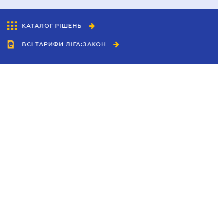
КАТАЛОГ РІШЕНЬ
ВСІ ТАРИФИ ЛІГА:ЗАКОН
Співробітництво
Агенти
Дилери
Політика конфіденційності
Умови використання сайту
Реклама
Блог
Новини компанії
Керівництва
Каталоги компаній