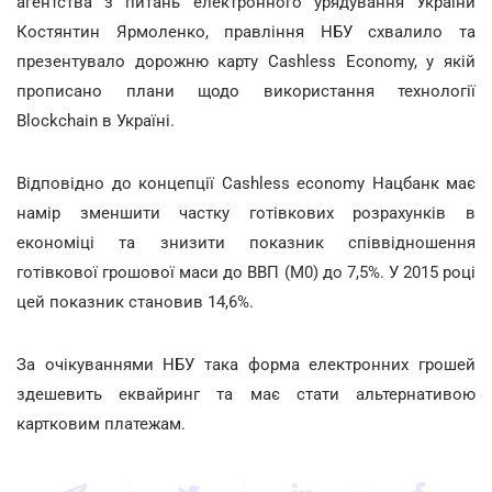
агентства з питань електронного урядування України
Костянтин Ярмоленко, правління НБУ схвалило та
презентувало дорожню карту Cashless Economy, у якій
прописано плани щодо використання технології
Blockchain в Україні.
Відповідно до концепції Cashless economy Нацбанк має
намір зменшити частку готівкових розрахунків в
економіці та знизити показник співвідношення
готівкової грошової маси до ВВП (M0) до 7,5%. У 2015 році
цей показник становив 14,6%.
За очікуваннями НБУ така форма електронних грошей
здешевить еквайринг та має стати альтернативою
картковим платежам.