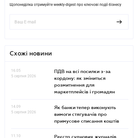
Щопонеділка отримуйте weekly-digest про ключові події бізнесу
Схожі новини
16.05
ПДВ на всі посилки з-за
5 серпня 2026
кордону: як зміниться
розмитнення для
маркетплейсів і громадян
14.09
Як банки тепер виконують
5 серпня 2026
вимоги стягувачів про
примусове списання коштів
11.10
Реєстр суднових журналів