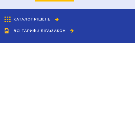
КАТАЛОГ РІШЕНЬ
ВСІ ТАРИФИ ЛІГА:ЗАКОН
Співробітництво
Агенти
Дилери
Політика конфіденційності
Умови використання сайту
Реклама
Блог
Новини компанії
Керівництва
Каталоги компаній