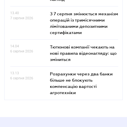
13.40
З 7 серпня змінюється механізм
7 серпня 2026
операцій із тримісячними
лімітованими депозитними
сертифікатами
14.04
Тютюнові компанії чекають на
6 серпня 2026
нові правила відеонагляду: що
зміниться
13.13
Розрахунки через два банки
6 серпня 2026
більше не блокують
компенсацію вартості
агротехніки