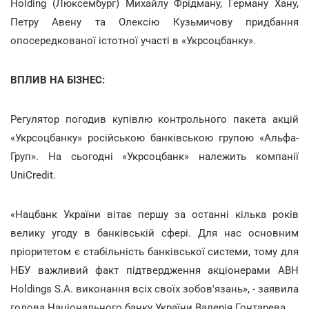
Holding (Люксембург) Михайлу Фрідману, Герману Хану,
Петру Авену та Олексію Кузьмичову придбання
опосередкованої істотної участі в «Укрсоцбанку».
ВПЛИВ НА БІЗНЕС:
Регулятор погодив купівлю контрольного пакета акцій
«Укрсоцбанку» російською банківською групою «Альфа-
Груп». На сьогодні «Укрсоцбанк» належить компанії
UniCredit.
«Нацбанк України вітає першу за останні кілька років
велику угоду в банківській сфері. Для нас основним
пріоритетом є стабільність банківської системи, тому для
НБУ важливий факт підтвердження акціонерами ABH
Holdings S.A. виконання всіх своїх зобов'язань», - заявила
голова Національного банку України Валерія Гонтарева.