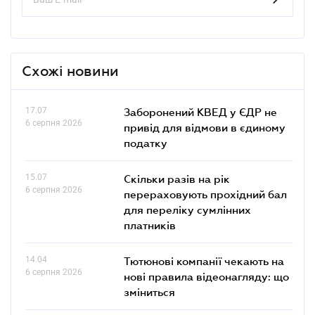
Схожі новини
17.07
Заборонений КВЕД у ЄДР не
6 серпня 2026
привід для відмови в єдиному
податку
15.07
Скільки разів на рік
6 серпня 2026
перераховують прохідний бал
для переліку сумлінних
платників
14.04
Тютюнові компанії чекають на
6 серпня 2026
нові правила відеонагляду: що
зміниться