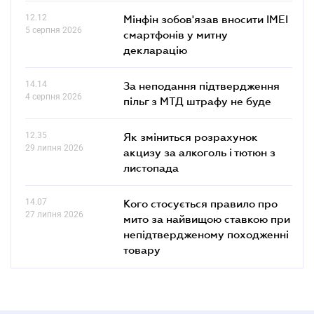
12.12
Мінфін зобов'язав вносити IMEI
5 серпня 2026
смартфонів у митну
декларацію
14.14
За неподання підтвердження
4 серпня 2026
пільг з МТД штрафу не буде
12.35
Як зміниться розрахунок
29 липня 2026
акцизу за алкоголь і тютюн з
листопада
14.07
Кого стосується правило про
27 липня 2026
мито за найвищою ставкою при
непідтвердженому походженні
товару