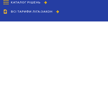
КАТАЛОГ РІШЕНЬ
ВСІ ТАРИФИ ЛІГА:ЗАКОН
Співробітництво
Агенти
Дилери
Політика конфіденційності
Умови використання сайту
Реклама
Блог
Новини компанії
Керівництва
Каталоги компаній
Теми в центрі уваги