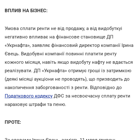
ВПЛИВ НА БІЗНЕС:
Умова сплати ренти не від продажу, а від видобуткуі
негативно впливає на фінансове становище ДП
«Укрнафта», заявляє фінансовий директор компанії Ірина
Євець. Видобувні компанії повинні платити ренту
кожного місяця, навіть якщо видобуту нафту не вдається
реалізувати. ДП «Укрнафта» отримує гроші із затримкою
(деякі місяці аукціони не проводять), що призводить до
накопичення заборгованості з ренти. Відповідно до
Податкового кодексу
ДФС за несвоєчасну сплату ренти
нараховує штрафи та пеню.
ПРОТЕ:
За словами Ірини Євець, замість 11 млрд гривень