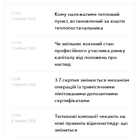
17.05
Кому належатиме тепловий
7 серпня 2026
пункт, встановлений за кошти
теплопостачальника
15.10
Чи звільняє воєнний стан
7 серпня 2026
професійного учасника ринку
капіталу від положень про
нагляд
13.40
З 7 серпня змінюється механізм
7 серпня 2026
операцій із тримісячними
лімітованими депозитними
сертифікатами
14.04
Тютюнові компанії чекають на
6 серпня 2026
нові правила відеонагляду: що
зміниться