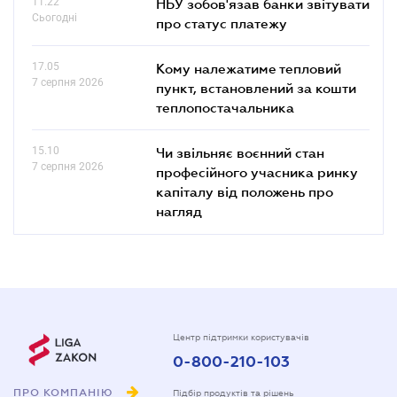
11.22
НБУ зобов'язав банки звітувати
Сьогодні
про статус платежу
17.05
Кому належатиме тепловий
7 серпня 2026
пункт, встановлений за кошти
теплопостачальника
15.10
Чи звільняє воєнний стан
7 серпня 2026
професійного учасника ринку
капіталу від положень про
нагляд
Центр підтримки користувачів
0-800-210-103
ПРО КОМПАНІЮ
Підбір продуктів та рішень