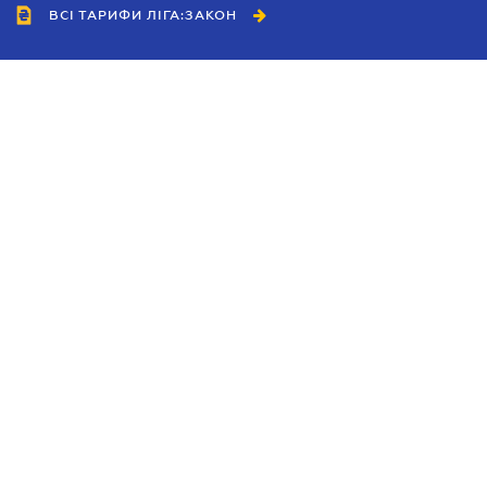
ВСІ ТАРИФИ ЛІГА:ЗАКОН
Співробітництво
Агенти
Дилери
Політика конфіденційності
Умови використання сайту
Реклама
Блог
Новини компанії
Керівництва
Каталоги компаній
Теми в центрі уваги
Підтримка та контакти