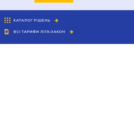
КАТАЛОГ РІШЕНЬ
ВСІ ТАРИФИ ЛІГА:ЗАКОН
Співробітництво
Агенти
Дилери
Політика конфіденційності
Умови використання сайту
Реклама
Блог
Новини компанії
Керівництва
Каталоги компаній