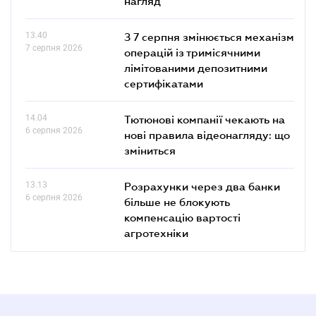
нагляд
13.40
З 7 серпня змінюється механізм
7 серпня 2026
операцій із тримісячними
лімітованими депозитними
сертифікатами
14.04
Тютюнові компанії чекають на
6 серпня 2026
нові правила відеонагляду: що
зміниться
13.13
Розрахунки через два банки
6 серпня 2026
більше не блокують
компенсацію вартості
агротехніки