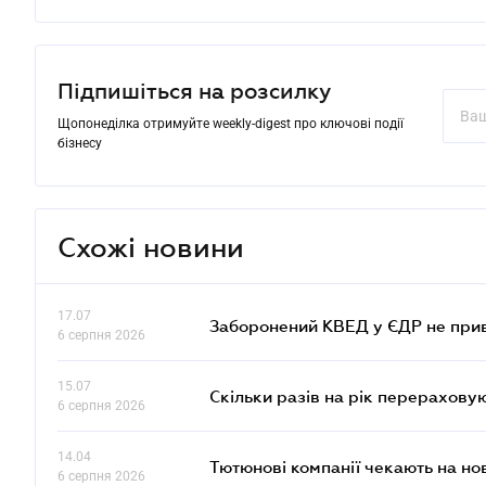
Підпишіться на розсилку
Щопонеділка отримуйте weekly-digest про ключові події
бізнесу
Схожі новини
17.07
Заборонений КВЕД у ЄДР не прив
6 серпня 2026
15.07
Скільки разів на рік перерахову
6 серпня 2026
14.04
Тютюнові компанії чекають на но
6 серпня 2026