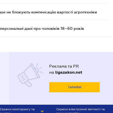
ше не блокують компенсацію вартості агротехніки
персональні дані про чоловіків 18–60 років
Реклама та PR
ligazakon.net
на
ТАРИФИ
Сервіси моніторингу та
Сервіси електронної звітності та