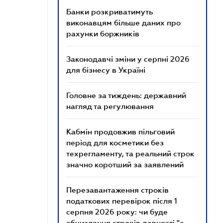
Банки розкриватимуть
виконавцям більше даних про
рахунки боржників
Законодавчі зміни у серпні 2026
для бізнесу в Україні
Головне за тиждень: державний
нагляд та регулювання
Кабмін продовжив пільговий
період для косметики без
техрегламенту, та реальний строк
значно коротший за заявлений
Перезавантаження строків
податкових перевірок після 1
серпня 2026 року: чи буде
обчислення строків давності "з