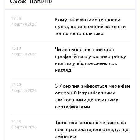
Схожі новини
17.05
Кому належатиме тепловий
7 серпня 2026
пункт, встановлений за кошти
теплопостачальника
15.10
Чи звільняє воєнний стан
7 серпня 2026
професійного учасника ринку
капіталу від положень про
нагляд
13.40
З 7 серпня змінюється механізм
7 серпня 2026
операцій із тримісячними
лімітованими депозитними
сертифікатами
14.04
Тютюнові компанії чекають на
6 серпня 2026
нові правила відеонагляду: що
зміниться