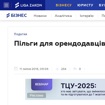
БІЗНЕСУ
ЮРИСТУ
БУ
БІЗНЕС
Новини
Аналітика
Інтерв'ю
П
Податки
Пільги для орендодавці
11 липня 2016, 09:06
254
0
Реклама