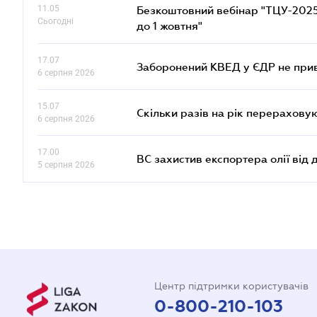
11.05
Безкоштовний вебінар "ТЦУ-2025: 
Сьогодні
до 1 жовтня"
17.07
Заборонений КВЕД у ЄДР не прив
6 серпня 2026
15.07
Скільки разів на рік перерахову
6 серпня 2026
17.00
ВС захистив експортера олії від
5 серпня 2026
Центр підтримки користувачів
0-800-210-103