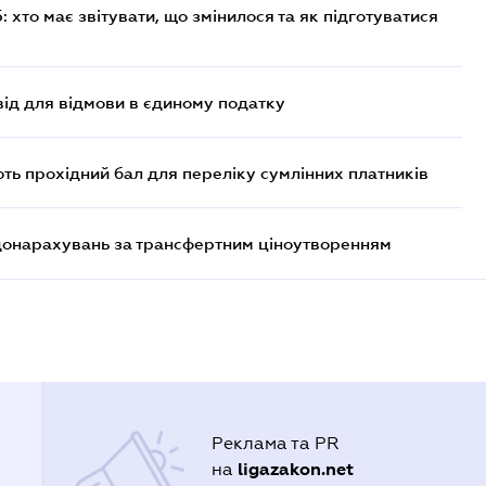
хто має звітувати, що змінилося та як підготуватися
ід для відмови в єдиному податку
ють прохідний бал для переліку сумлінних платників
 донарахувань за трансфертним ціноутворенням
Реклама та PR
ligazakon.net
на