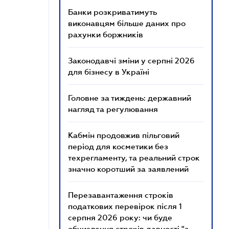
Банки розкриватимуть
виконавцям більше даних про
рахунки боржників
Законодавчі зміни у серпні 2026
для бізнесу в Україні
Головне за тиждень: державний
нагляд та регулювання
Кабмін продовжив пільговий
період для косметики без
техрегламенту, та реальний строк
значно коротший за заявлений
Перезавантаження строків
податкових перевірок після 1
серпня 2026 року: чи буде
обчислення строків давності "з