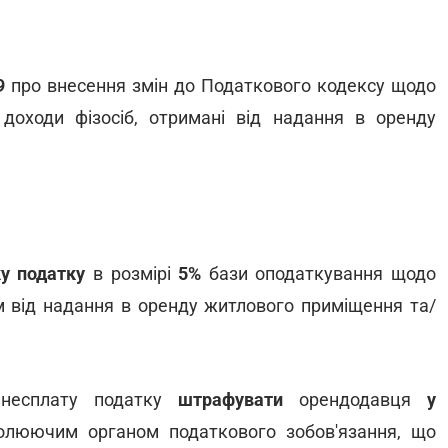
9
про внесення змін до Податкового кодексу щодо
оходи фізосіб, отримані від надання в оренду
ку податку
в розмірі
5%
бази оподаткування щодо
м від надання в оренду житлового приміщення та/
 несплату податку
штрафувати
орендодавця
у
олюючим органом податкового зобов'язання, що