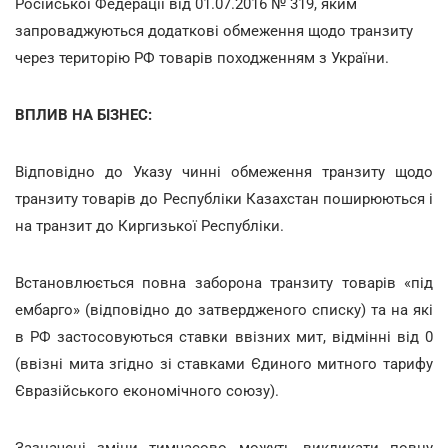
Російської Федерації від 01.07.2016 № 319, яким
запроваджуються додаткові обмеження щодо транзиту
через територію РФ товарів походженням з України.
ВПЛИВ НА БІЗНЕС:
Відповідно до Указу чинні обмеження транзиту щодо
транзиту товарів до Республіки Казахстан поширюються і
на транзит до Киргизької Республіки.
Встановлюється повна заборона транзиту товарів «під
ембарго» (відповідно до затвердженого списку) та на які
в РФ застосовуються ставки ввізних мит, відмінні від 0
(ввізні мита згідно зі ставками Єдиного митного тарифу
Євразійського економічного союзу
).
Зазначені зміни тимчасово можуть викликати повну