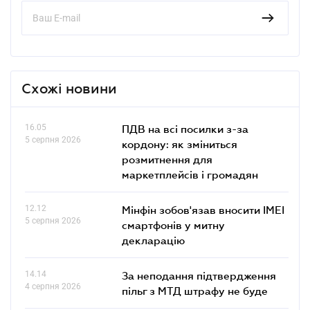
Схожі новини
16.05
ПДВ на всі посилки з-за
5 серпня 2026
кордону: як зміниться
розмитнення для
маркетплейсів і громадян
12.12
Мінфін зобов'язав вносити IMEI
5 серпня 2026
смартфонів у митну
декларацію
14.14
За неподання підтвердження
4 серпня 2026
пільг з МТД штрафу не буде