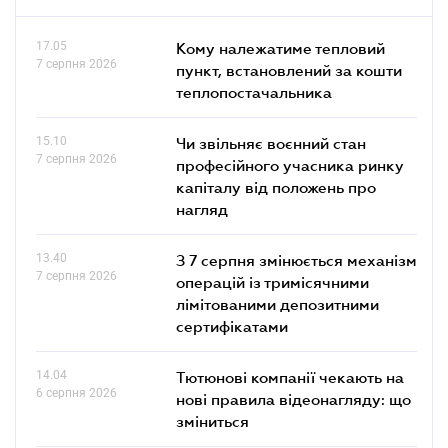
17.05
Кому належатиме тепловий
7 серпня 2026
пункт, встановлений за кошти
теплопостачальника
15.10
Чи звільняє воєнний стан
7 серпня 2026
професійного учасника ринку
капіталу від положень про
нагляд
13.40
З 7 серпня змінюється механізм
7 серпня 2026
операцій із тримісячними
лімітованими депозитними
сертифікатами
14.04
Тютюнові компанії чекають на
6 серпня 2026
нові правила відеонагляду: що
зміниться