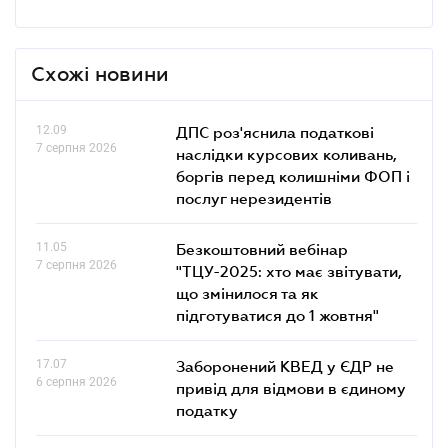
Схожі новини
12.09
ДПС роз'яснила податкові
7 серпня 2026
наслідки курсових коливань,
боргів перед колишніми ФОП і
послуг нерезидентів
11.05
Безкоштовний вебінар
7 серпня 2026
"ТЦУ-2025: хто має звітувати,
що змінилося та як
підготуватися до 1 жовтня"
17.07
Заборонений КВЕД у ЄДР не
6 серпня 2026
привід для відмови в єдиному
податку