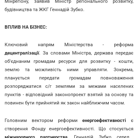
Мінрегіону, заявив Міністр регіонального розвитку,
будівництва та ЖКГ Геннадій Зубко.
ВПЛИВ НА БІЗНЕС:
Ключовий напрям Міністерства - реформа
децентралізації
. За словами Міністра, держава передає
об'єднаним громадам ресурси для розвитку - кошти,
землю та можливість ними управляти. Зокрема,
планується передати громадам повноваження
розпоряджатися с/г землями за межами населених
пунктів - відповідний законопроект взятий за основу та
повинен бути прийнятий як закон найближчим часом.
Головним вектором реформи
енергоефективності
є
створення Фонду енергоефективності. Що стосується
міжнародного партнерства,
Геннадій Зубко серед