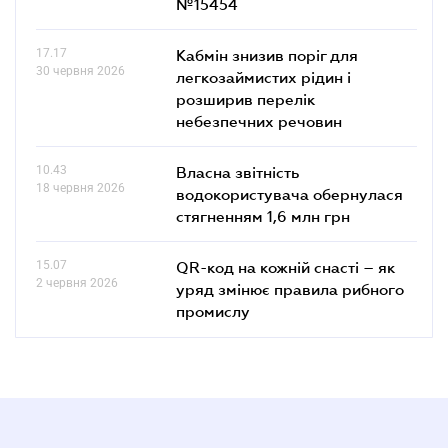
№15454
17.17
Кабмін знизив поріг для
30 червня 2026
легкозаймистих рідин і
розширив перелік
небезпечних речовин
10.43
Власна звітність
18 червня 2026
водокористувача обернулася
стягненням 1,6 млн грн
15.07
QR-код на кожній снасті – як
2 червня 2026
уряд змінює правила рибного
промислу