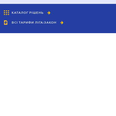
КАТАЛОГ РІШЕНЬ
ВСІ ТАРИФИ ЛІГА:ЗАКОН
Співробітництво
Агенти
Дилери
Політика конфіденційності
Умови використання сайту
Реклама
Блог
Новини компанії
Керівництва
Каталоги компаній