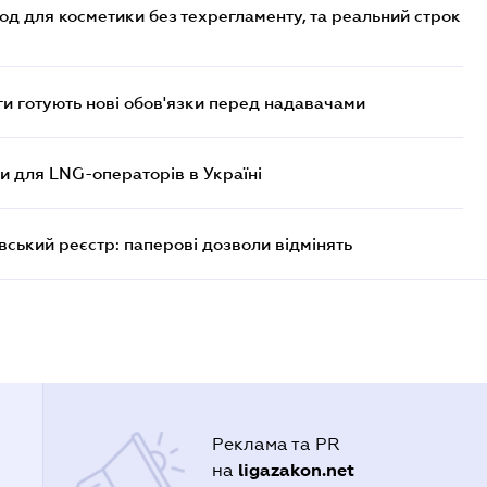
од для косметики без техрегламенту, та реальний строк
 готують нові обов'язки перед надавачами
ви для LNG-операторів в Україні
вський реєстр: паперові дозволи відмінять
Реклама та PR
ligazakon.net
на