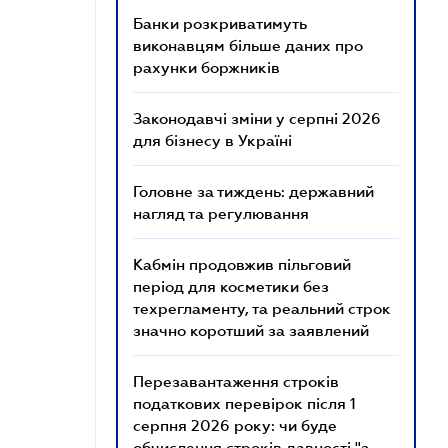
Банки розкриватимуть
виконавцям більше даних про
рахунки боржників
Законодавчі зміни у серпні 2026
для бізнесу в Україні
Головне за тиждень: державний
нагляд та регулювання
Кабмін продовжив пільговий
період для косметики без
техрегламенту, та реальний строк
значно коротший за заявлений
Перезавантаження строків
податкових перевірок після 1
серпня 2026 року: чи буде
обчислення строків давності "з