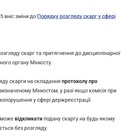
5 вніс зміни до
Порядку розгляду скарг у сфері
згляду скарг та притягнення до дисциплінарної
ьного органу Мінюсту.
ляду скарги на складання
протоколу про
визначеному Мінюстом, у разі якщо комісія при
вопорушення у сфері держреєстрації.
 може
відкликати
подану скаргу на будь-якому
ається без розгляду.