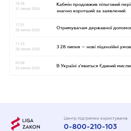
10.38
Кабмін продовжив пільговий пері
31 липня 2026
значно коротший за заявлений
17.01
Отримувачам державної допомоги
28 липня 2026
11.25
З 28 липня — нові ліцензійні умо
28 липня 2026
09.08
В Україні з'явиться Єдиний мисли
24 липня 2026
Центр підтримки користувачів
0-800-210-103