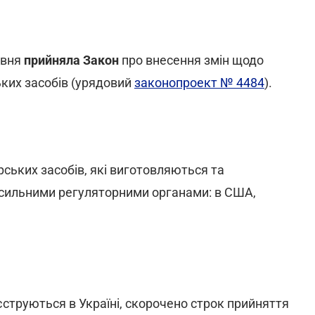
авня
прийняла Закон
про внесення змін щодо
ьких засобів (урядовий
законопроект № 4484
).
рських засобів, які виготовляються та
 сильними регуляторними органами: в США,
еєструються в Україні, скорочено строк прийняття