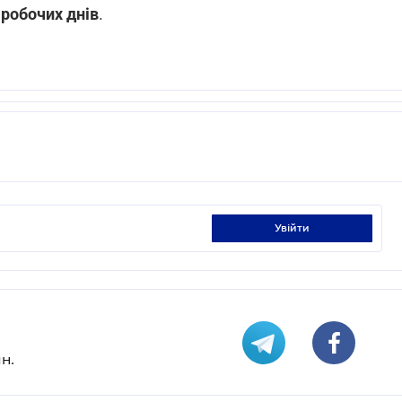
 робочих днів
.
увійти
н.