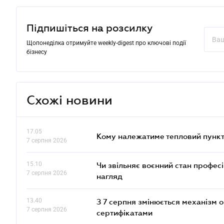
Підпишіться на розсилку
Щопонеділка отримуйте weekly-digest про ключові події
бізнесу
Схожі новини
17.05
Кому належатиме тепловий пункт
7 серпня 2026
15.10
Чи звільняє воєнний стан профес
7 серпня 2026
нагляд
13.40
З 7 серпня змінюється механізм 
7 серпня 2026
сертифікатами