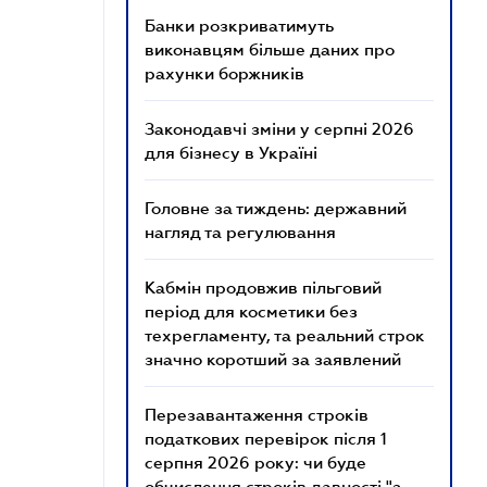
Банки розкриватимуть
виконавцям більше даних про
рахунки боржників
Законодавчі зміни у серпні 2026
для бізнесу в Україні
Головне за тиждень: державний
нагляд та регулювання
Кабмін продовжив пільговий
період для косметики без
техрегламенту, та реальний строк
значно коротший за заявлений
Перезавантаження строків
податкових перевірок після 1
серпня 2026 року: чи буде
обчислення строків давності "з