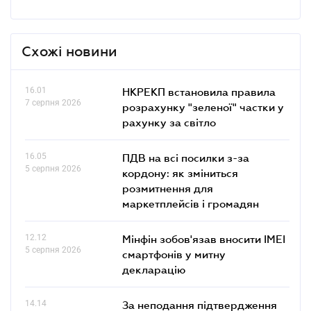
Схожі новини
16.01
НКРЕКП встановила правила
7 серпня 2026
розрахунку "зеленої" частки у
рахунку за світло
16.05
ПДВ на всі посилки з-за
5 серпня 2026
кордону: як зміниться
розмитнення для
маркетплейсів і громадян
12.12
Мінфін зобов'язав вносити IMEI
5 серпня 2026
смартфонів у митну
декларацію
14.14
За неподання підтвердження