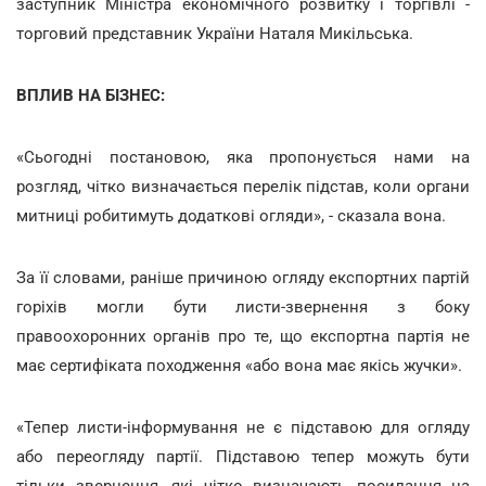
заступник Міністра економічного розвитку і торгівлі -
торговий представник України Наталя Микільська.
ВПЛИВ НА БІЗНЕС:
«Сьогодні постановою, яка пропонується нами на
розгляд, чітко визначається перелік підстав, коли органи
митниці робитимуть додаткові огляди», - сказала вона.
За її словами, раніше причиною огляду експортних партій
горіхів могли бути листи-звернення з боку
правоохоронних органів про те, що експортна партія не
має сертифіката походження «або вона має якісь жучки».
«Тепер листи-інформування не є підставою для огляду
або переогляду партії. Підставою тепер можуть бути
тільки звернення, які чітко визначають посилання на