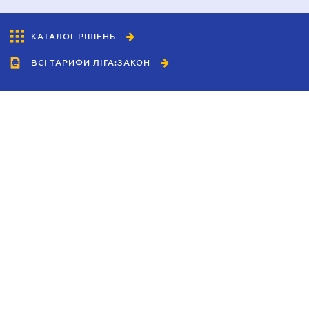
КАТАЛОГ РІШЕНЬ
ВСІ ТАРИФИ ЛІГА:ЗАКОН
Співробітництво
Агенти
Дилери
Політика конфіденційності
Умови використання сайту
Реклама
Блог
Новини компанії
Керівництва
Каталоги компаній