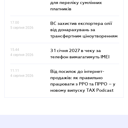
для переліку сумлінних
платників
17.00
ВС захистив експортера олії
5 серпня 2026
від донарахувань за
трансфертним ціноутворенням
15.44
З 1 січня 2027 в чеку за
4 серпня 2026
телефон вимагатимуть IMEI
11.11
Від посилок до інтернет-
4 серпня 2026
продажів: як правильно
працювати з РРО та ПРРО – у
новому випуску TAX Podcast