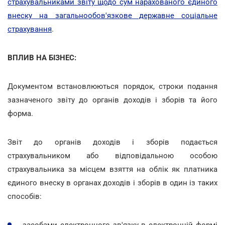
страхувальниками звіту щодо сум нарахованого єдиного
внеску на загальнообов'язкове державне соціальне
страхування
.
ВПЛИВ НА БІЗНЕС:
Документом встановлюються порядок, строки подання
зазначеного звіту до органів доходів і зборів та його
форма.
Звіт до органів доходів і зборів подається
страхувальником або відповідальною особою
страхувальника за місцем взяття на облік як платника
єдиного внеску в органах доходів і зборів в один із таких
способів:
засобами електронного зв'язку в електронній формі