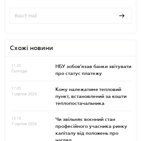
Схожі новини
11.22
НБУ зобов'язав банки звітувати
Сьогодні
про статус платежу
17.05
Кому належатиме тепловий
7 серпня 2026
пункт, встановлений за кошти
теплопостачальника
15.10
Чи звільняє воєнний стан
7 серпня 2026
професійного учасника ринку
капіталу від положень про
нагляд