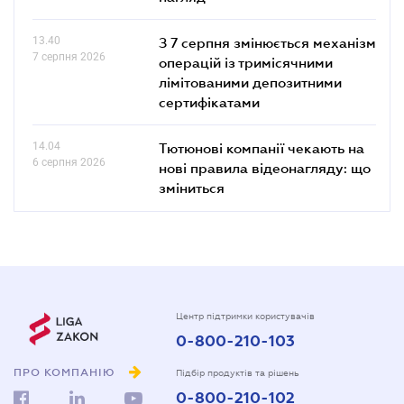
13.40
З 7 серпня змінюється механізм
7 серпня 2026
операцій із тримісячними
лімітованими депозитними
сертифікатами
14.04
Тютюнові компанії чекають на
6 серпня 2026
нові правила відеонагляду: що
зміниться
Центр підтримки користувачів
0-800-210-103
ПРО КОМПАНІЮ
Підбір продуктів та рішень
0-800-210-102