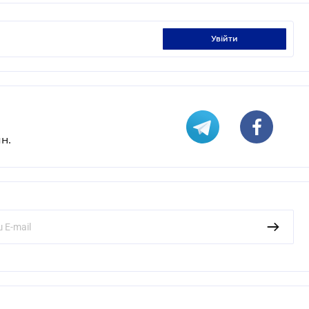
увійти
н.