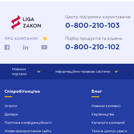
Центр підтримки користувачів
0-800-210-103
Підбір продуктів та рішень
ПРО КОМПАНІЮ
0-800-210-102
Новинні
Інформаційно-правові системи
портали
ЮРЛІГА
Право України
Співробітництво
Блог
БІЗНЕС
ГРАНД
БУХГАЛТЕР.ua
ПРАЙМ
Агенти
Новини компанії
Дилери
Керівництва
БУХГАЛТЕР ПРОФ
Політика конфіденційності
Каталоги компаній
ЮРИСТ ПРОФ
Умови використання сайту
Теми в центрі уваги