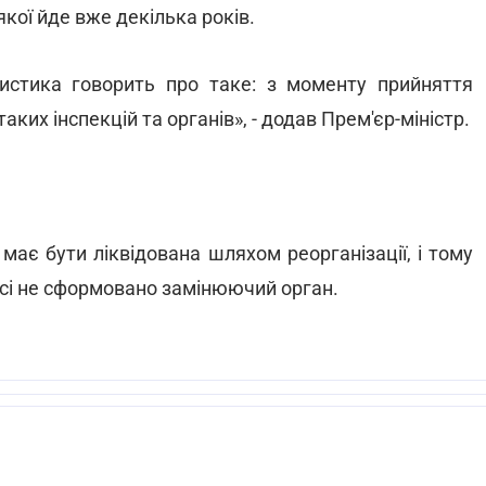
якої йде вже декілька років.
истика говорить про таке: з моменту прийняття
аких інспекцій та органів», - додав Прем'єр-міністр.
має бути ліквідована шляхом реорганізації, і тому
осі не сформовано замінюючий орган.