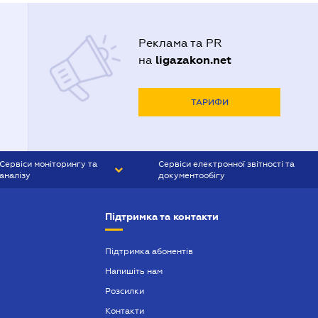
Реклама та PR
ligazakon.net
на
ТАРИФИ
Сервіси моніторингу та
Сервіси електронної звітності та
аналізу
документообігу
CONTR AGENT
Liga:REPORT
Підтримка та контакти
SMS-МАЯК
VERDICTUM
Підтримка абонентів
Напишіть нам
SEMANTRUM
Розсилки
SMS-МАЯК ІПОТЕКА
Контакти