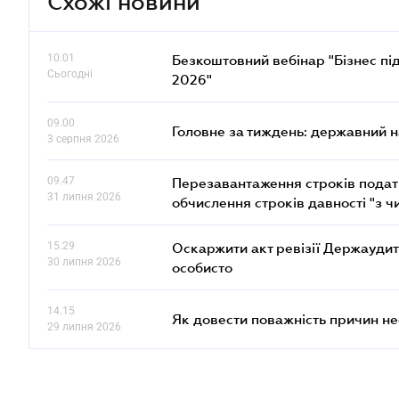
Схожі новини
10.01
Безкоштовний вебінар "Бізнес під
Сьогодні
2026"
09.00
Головне за тиждень: державний 
3 серпня 2026
09.47
Перезавантаження строків податк
31 липня 2026
обчислення строків давності "з ч
15.29
Оскаржити акт ревізії Держаудит
30 липня 2026
особисто
14.15
Як довести поважність причин н
29 липня 2026