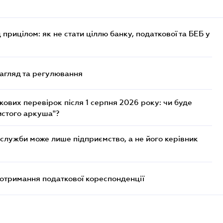
 прицілом: як не стати ціллю банку, податкової та БЕБ у
нагляд та регулювання
ових перевірок після 1 серпня 2026 року: чи буде
истого аркуша"?
служби може лише підприємство, а не його керівник
еотримання податкової кореспонденції