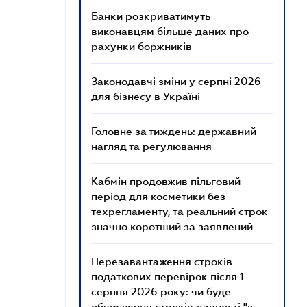
Банки розкриватимуть
виконавцям більше даних про
рахунки боржників
Законодавчі зміни у серпні 2026
для бізнесу в Україні
Головне за тиждень: державний
нагляд та регулювання
Кабмін продовжив пільговий
період для косметики без
техрегламенту, та реальний строк
значно коротший за заявлений
Перезавантаження строків
податкових перевірок після 1
серпня 2026 року: чи буде
обчислення строків давності "з