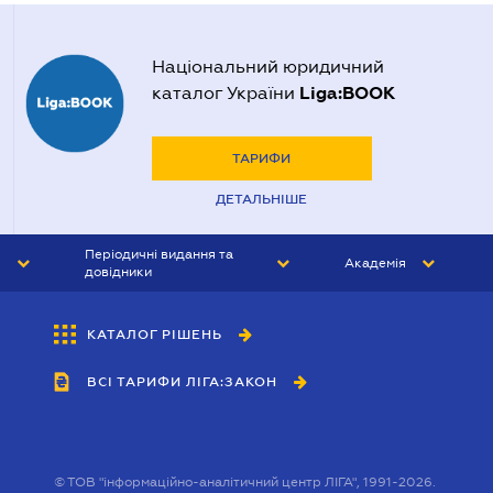
Національний юридичний
Liga:BOOK
каталог України
ТАРИФИ
ДЕТАЛЬНІШЕ
Періодичні видання та
Академія
довідники
ЮРИСТ&ЗАКОН
АКАДЕМІЯ ЛІГА:ЗАКОН
КАТАЛОГ РІШЕНЬ
БУХГАЛТЕР&ЗАКОН
ВСІ ТАРИФИ ЛІГА:ЗАКОН
ВІСНИК МСФЗ
ІНТЕРБУХ
ОСОБИСТИЙ ЕКСПЕРТ
©
ТОВ "інформаційно-аналітичний центр ЛІГА", 1991-2026.