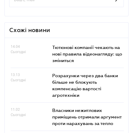
Схожі новини
14.04
Тютюнові компанії чекають на
Сьогодні
нові правила відеонагляду: що
зміниться
13.13
Розрахунки через два банки
Сьогодні
більше не блокують
компенсацію вартості
агротехніки
11.02
Власники нежитлових
Сьогодні
приміщень отримали аргумент
проти нарахувань за тепло