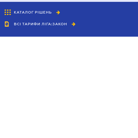
КАТАЛОГ РІШЕНЬ
ВСІ ТАРИФИ ЛІГА:ЗАКОН
Співробітництво
Агенти
Дилери
Політика конфіденційності
Умови використання сайту
Реклама
Блог
Новини компанії
Керівництва
Каталоги компаній
Теми в центрі уваги