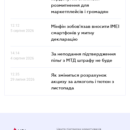
розмитнення для
маркетплейсів і громадян
12.12
Мінфін зобов'язав вносити IMEI
5 серпня 2026
смартфонів у митну
декларацію
14.14
За неподання підтвердження
4 серпня 2026
пільг з МТД штрафу не буде
12.35
Як зміниться розрахунок
29 липня 2026
акцизу за алкоголь і тютюн з
листопада
Центр підтримки користувачів