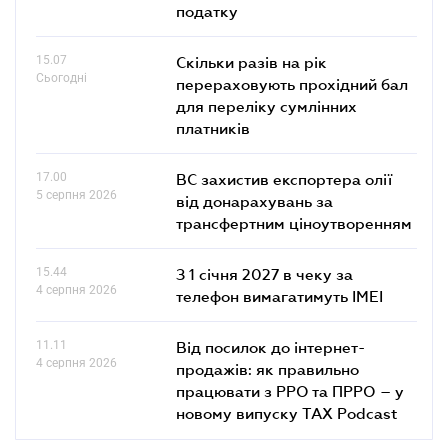
податку
15.07
Скільки разів на рік
Сьогодні
перераховують прохідний бал
для переліку сумлінних
платників
17.00
ВС захистив експортера олії
5 серпня 2026
від донарахувань за
трансфертним ціноутворенням
15.44
З 1 січня 2027 в чеку за
4 серпня 2026
телефон вимагатимуть IMEI
11.11
Від посилок до інтернет-
4 серпня 2026
продажів: як правильно
працювати з РРО та ПРРО – у
новому випуску TAX Podcast