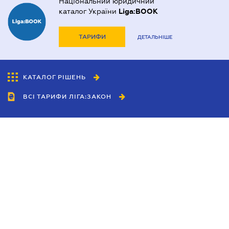
Національний юридичний
каталог України
Liga:BOOK
ТАРИФИ
ДЕТАЛЬНІШЕ
КАТАЛОГ РІШЕНЬ
ВСІ ТАРИФИ ЛІГА:ЗАКОН
Співробітництво
Агенти
Дилери
Політика конфіденційності
Умови використання сайту
Реклама
Блог