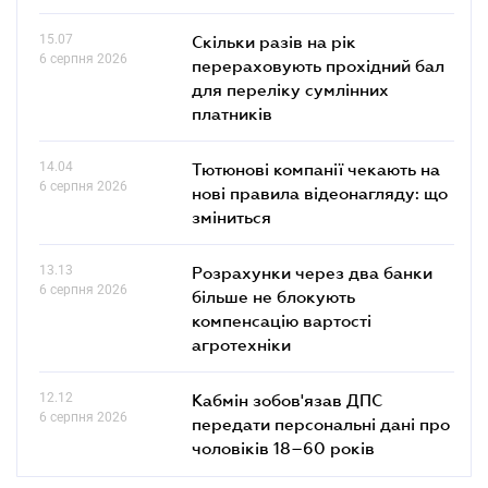
15.07
Скільки разів на рік
6 серпня 2026
перераховують прохідний бал
для переліку сумлінних
платників
14.04
Тютюнові компанії чекають на
6 серпня 2026
нові правила відеонагляду: що
зміниться
13.13
Розрахунки через два банки
6 серпня 2026
більше не блокують
компенсацію вартості
агротехніки
12.12
Кабмін зобов'язав ДПС
6 серпня 2026
передати персональні дані про
чоловіків 18–60 років