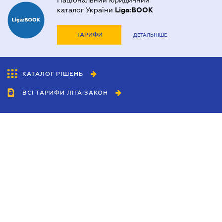
Національний юридичний
каталог України
Liga:BOOK
ТАРИФИ
ДЕТАЛЬНІШЕ
КАТАЛОГ РІШЕНЬ
ВСІ ТАРИФИ ЛІГА:ЗАКОН
Співробітництво
Агенти
Дилери
Політика конфіденційності
Умови використання сайту
Реклама
Блог