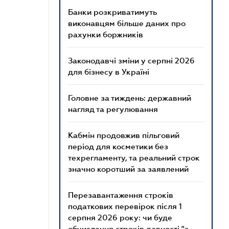
Банки розкриватимуть
виконавцям більше даних про
рахунки боржників
Законодавчі зміни у серпні 2026
для бізнесу в Україні
Головне за тиждень: державний
нагляд та регулювання
Кабмін продовжив пільговий
період для косметики без
техрегламенту, та реальний строк
значно коротший за заявлений
Перезавантаження строків
податкових перевірок після 1
серпня 2026 року: чи буде
обчислення строків давності "з