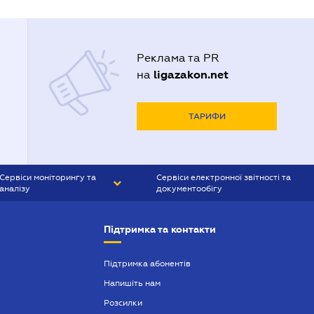
Реклама та PR
ligazakon.net
на
ТАРИФИ
Сервіси моніторингу та
Сервіси електронної звітності та
аналізу
документообігу
CONTR AGENT
Liga:REPORT
Підтримка та контакти
SMS-МАЯК
VERDICTUM
Підтримка абонентів
Напишіть нам
SEMANTRUM
Розсилки
SMS-МАЯК ІПОТЕКА