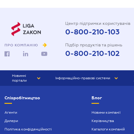
Центр підтримки користувачів
0-800-210-103
Підбір продуктів та рішень
ПРО КОМПАНІЮ
0-800-210-102
Новинні
Інформаційно-правові системи
портали
ЮРЛІГА
Право України
Співробітництво
Блог
БІЗНЕС
ГРАНД
БУХГАЛТЕР.ua
ПРАЙМ
Агенти
Новини компанії
Дилери
Керівництва
БУХГАЛТЕР ПРОФ
Політика конфіденційності
Каталоги компаній
ЮРИСТ ПРОФ