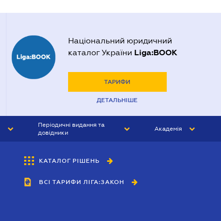
Національний юридичний
Liga:BOOK
каталог України
ТАРИФИ
ДЕТАЛЬНІШЕ
Періодичні видання та
Академія
довідники
ЮРИСТ&ЗАКОН
АКАДЕМІЯ ЛІГА:ЗАКОН
КАТАЛОГ РІШЕНЬ
БУХГАЛТЕР&ЗАКОН
ВСІ ТАРИФИ ЛІГА:ЗАКОН
ВІСНИК МСФЗ
ІНТЕРБУХ
ОСОБИСТИЙ ЕКСПЕРТ