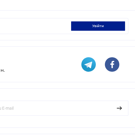
увійти
н.