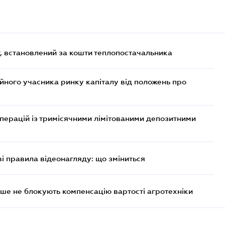
, встановлений за кошти теплопостачальника
ійного учасника ринку капіталу від положень про
операцій із тримісячними лімітованими депозитними
ві правила відеонагляду: що зміниться
ше не блокують компенсацію вартості агротехніки