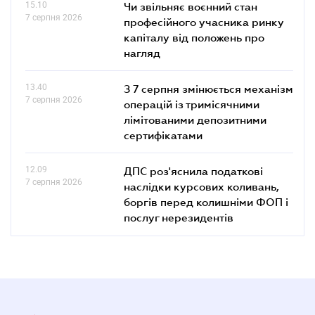
15.10
Чи звільняє воєнний стан
7 серпня 2026
професійного учасника ринку
капіталу від положень про
нагляд
13.40
З 7 серпня змінюється механізм
7 серпня 2026
операцій із тримісячними
лімітованими депозитними
сертифікатами
12.09
ДПС роз'яснила податкові
7 серпня 2026
наслідки курсових коливань,
боргів перед колишніми ФОП і
послуг нерезидентів