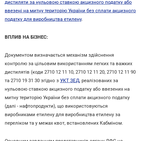
дистиляти за нульовою ставкою акцизного податку або
ввезені на митну територію України без сплати акцизного
податку для виробництва етилену
.
ВПЛИВ НА БІЗНЕС:
Документом визначається механізм здійснення
контролю за цільовим використанням легких та важких
дистилятів (коди 2710 12 11 10, 2710 12 11 20, 2710 12 11 90
та 2710 19 31 30 згідно з
УКТ ЗЕД
, реалізованих за
нульовою ставкою акцизного податку або ввезених на
митну територію України без сплати акцизного податку
(далі - нафтопродукти), що використовуються
виробниками етилену для виробництва етилену за
переліком та у межах квот, встановлених Кабміном.
Основним завданням представників органу ДФС на