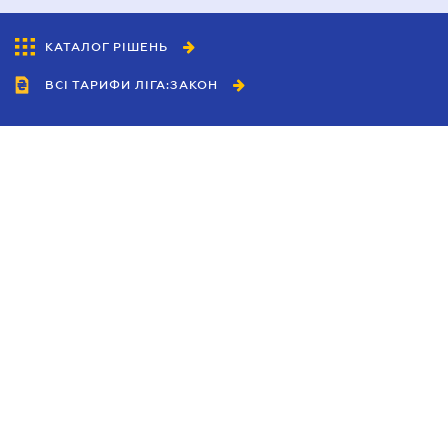
КАТАЛОГ РІШЕНЬ
ВСІ ТАРИФИ ЛІГА:ЗАКОН
Співробітництво
Агенти
Дилери
Політика конфіденційності
Умови використання сайту
Реклама
Блог
Новини компанії
Керівництва
Каталоги компаній