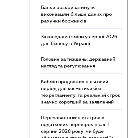
Банки розкриватимуть
виконавцям більше даних про
рахунки боржників
Законодавчі зміни у серпні 2026
для бізнесу в Україні
Головне за тиждень: державний
нагляд та регулювання
Кабмін продовжив пільговий
період для косметики без
техрегламенту, та реальний строк
значно коротший за заявлений
Перезавантаження строків
податкових перевірок після 1
серпня 2026 року: чи буде
обчислення строків давності "з