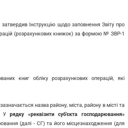
 затвердив Інструкцію щодо заповнення Звіту про
ерацій (розрахункових книжок) за формою № ЗВР-1
ованих книг обліку розрахункових операцій, які
.
зазначається назва району, міста, району в місті та
). У
рядку «реквізити суб'єкта господарювання»
ювання (далі - СГ) та його місцезнаходження (для