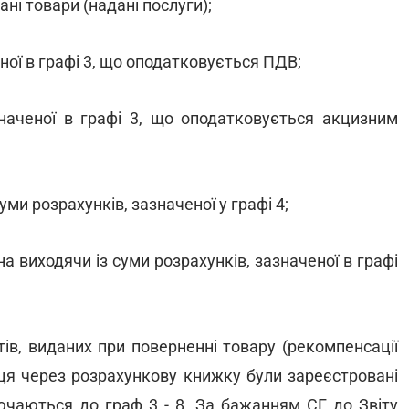
ані товари (надані послуги);
ченої в графі 3, що оподатковується ПДВ;
азначеної в графі 3, що оподатковується акцизним
суми розрахунків, зазначеної у графі 4;
на виходячи із суми розрахунків, зазначеної в графі
тів, виданих при поверненні товару (рекомпенсації
яця через розрахункову книжку були зареєстровані
лючаються до граф 3 - 8. За бажанням СГ до Звіту