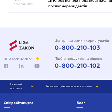
ДПС роз'яснила податкові наслід
7 серпня 2026
послуг нерезидентів
Центр підтримки користувачів
0-800-210-103
Підбір продуктів та рішень
ПРО КОМПАНІЮ
0-800-210-102
Новинні
Інформаційно-правові системи
портали
ЮРЛІГА
Право України
Співробітництво
Блог
БІЗНЕС
ГРАНД