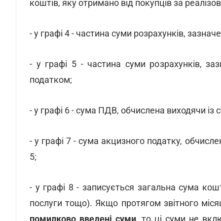
коштів, яку отримано від покупців за реалізов
- у графі 4 - частина суми розрахунків, зазна
- у графі 5 - частина суми розрахунків, з
податком;
- у графі 6 - сума ПДВ, обчислена виходячи із 
- у графі 7 - сума акцизного податку, обчисле
5;
- у графі 8 - записується загальна сума кош
послуги тощо). Якщо протягом звітного міс
помилково введені суми
, то ці суми не вк