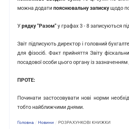
можна додати
пояснювальну записку
щодо по
У
рядку "Разом"
у графах 3 - 8 записуються п
Звіт підписують директор і головний бухгалт
для фізосіб. Факт прийняття Звіту фіскаль
посадової особи цього органу із зазначенням
ПРОТЕ:
Починати застосовувати нові норми необхідн
тобто найближчими днями.
Головна
/
Новини
/
РОЗРАХУНКОВІ КНИЖКИ