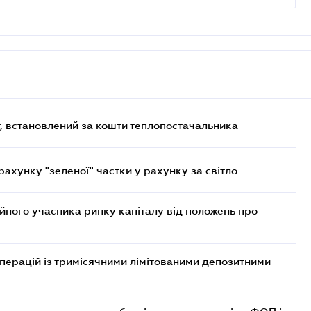
, встановлений за кошти теплопостачальника
хунку "зеленої" частки у рахунку за світло
ійного учасника ринку капіталу від положень про
операцій із тримісячними лімітованими депозитними