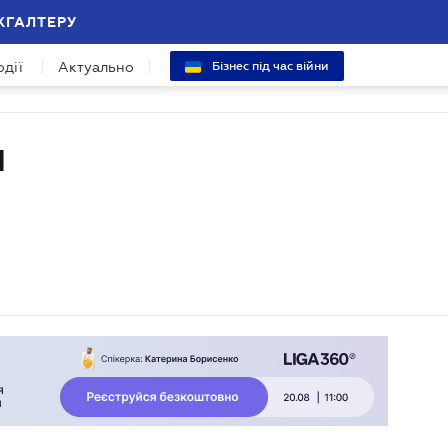
ХГАЛТЕРУ
одії
Актуально
Бізнес під час війни
И