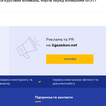
ки курсових коливань, боргів перед колишніми ФОП і
Реклама та PR
ligazakon.net
на
ТАРИФИ
Сервіси моніторингу та
Сервіси електронної звітності та
аналізу
документообігу
CONTR AGENT
Liga:REPORT
Підтримка та контакти
SMS-МАЯК