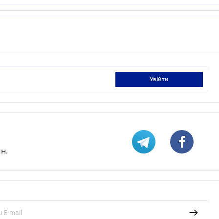
увійти
н.