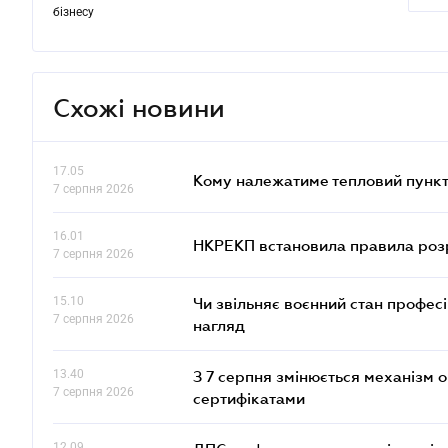
бізнесу
Схожі новини
17.05
Кому належатиме тепловий пункт
7 серпня 2026
16.01
НКРЕКП встановила правила розра
7 серпня 2026
15.10
Чи звільняє воєнний стан профес
7 серпня 2026
нагляд
13.40
З 7 серпня змінюється механізм 
7 серпня 2026
сертифікатами
12.09