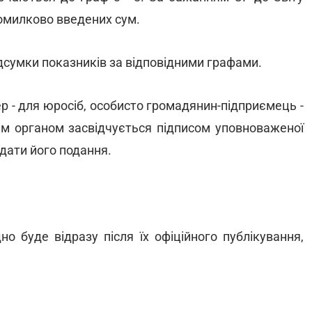
милково введених сум.
ідсумки показників за відповідними графами.
ер - для юросіб, особисто громадянин-підприємець -
ним органом засвідчується підписом уповноваженої
 дати його подання.
о буде відразу після їх офіційного публікування,