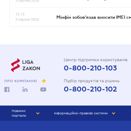
5 серпня 2026
12.12
Мінфін зобов'язав вносити IMEI 
5 серпня 2026
Центр підтримки користувачів
0-800-210-103
Підбір продуктів та рішень
ПРО КОМПАНІЮ
0-800-210-102
Новинні
Інформаційно-правові системи
портали
ЮРЛІГА
Право України