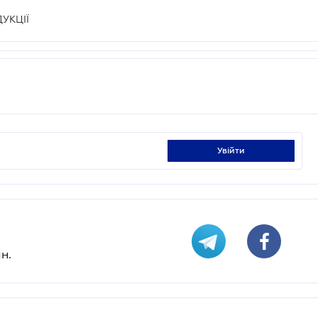
УКЦІЇ
увійти
н.