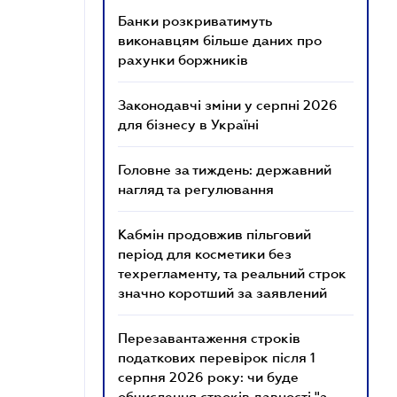
Банки розкриватимуть
виконавцям більше даних про
рахунки боржників
Законодавчі зміни у серпні 2026
для бізнесу в Україні
Головне за тиждень: державний
нагляд та регулювання
Кабмін продовжив пільговий
період для косметики без
техрегламенту, та реальний строк
значно коротший за заявлений
Перезавантаження строків
податкових перевірок після 1
серпня 2026 року: чи буде
обчислення строків давності "з