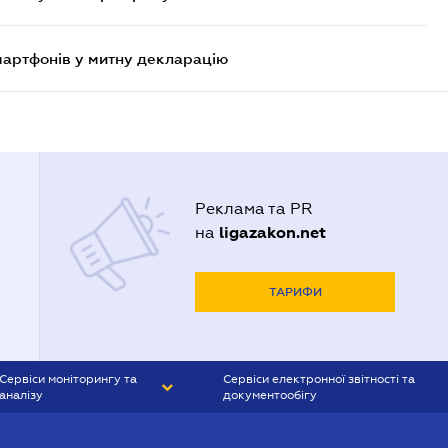
смартфонів у митну декларацію
Реклама та PR
ligazakon.net
на
ТАРИФИ
Сервіси моніторингу та
Сервіси електронної звітності та
аналізу
документообігу
CONTR AGENT
Liga:REPORT