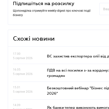
Підпишіться на розсилку
Щопонеділка отримуйте weekly-digest про ключові події
бізнесу
Схожі новини
17.00
ВС захистив експортера олії від
5 серпня 2026
16.05
ПДВ на всі посилки з-за кордону:
5 серпня 2026
громадян
15.01
Безкоштовний вебінар "Бізнес під
5 серпня 2026
2026"
14.09
Як банки тепер виконують вимоги