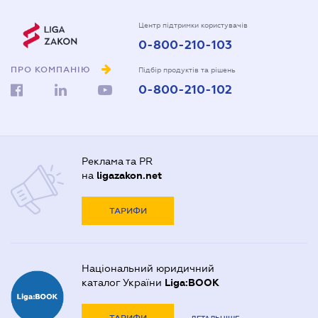
Центр підтримки користувачів
0-800-210-103
ПРО КОМПАНІЮ
Підбір продуктів та рішень
0-800-210-102
Реклама та PR
на
ligazakon.net
ТАРИФИ
Національний юридичний
каталог України
Liga:BOOK