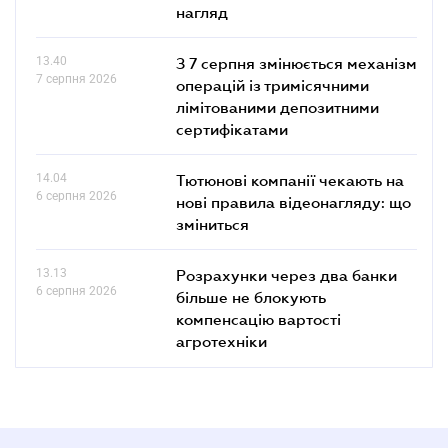
нагляд
13.40
З 7 серпня змінюється механізм
7 серпня 2026
операцій із тримісячними
лімітованими депозитними
сертифікатами
14.04
Тютюнові компанії чекають на
6 серпня 2026
нові правила відеонагляду: що
зміниться
13.13
Розрахунки через два банки
6 серпня 2026
більше не блокують
компенсацію вартості
агротехніки