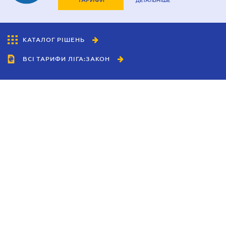
ТАРИФИ
ДЕТАЛЬНІШЕ
КАТАЛОГ РІШЕНЬ
ВСІ ТАРИФИ ЛІГА:ЗАКОН
Співробітництво
Агенти
Дилери
Політика конфіденційності
Умови використання сайту
Реклама
Блог
Новини компанії
Керівництва