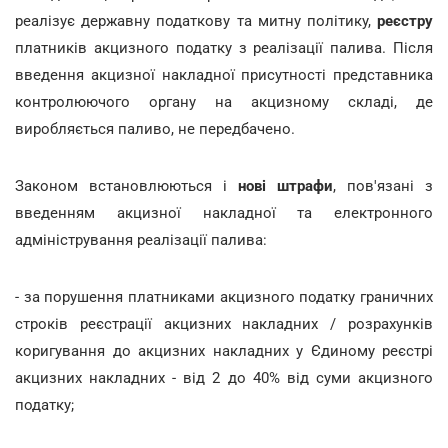
реалізує державну податкову та митну політику,
реєстру
платників акцизного податку з реалізації палива. Після
введення акцизної накладної присутності представника
контролюючого органу на акцизному складі, де
виробляється паливо, не передбачено.
Законом встановлюються і
нові штрафи
, пов'язані з
введенням акцизної накладної та електронного
адміністрування реалізації палива:
- за порушення платниками акцизного податку граничних
строків реєстрації акцизних накладних / розрахунків
коригування до акцизних накладних у Єдиному реєстрі
акцизних накладних - від 2 до 40% від суми акцизного
податку;