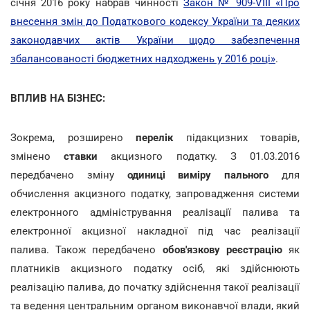
січня 2016 року набрав чинності
Закон № 909-VIII «Про
внесення змін до Податкового кодексу України та деяких
законодавчих актів України щодо забезпечення
збалансованості бюджетних надходжень у 2016 році»
.
ВПЛИВ НА БІЗНЕС:
Зокрема, розширено
перелік
підакцизних товарів,
змінено
ставки
акцизного податку. З 01.03.2016
передбачено зміну
одиниці виміру пального
для
обчислення акцизного податку, запровадження системи
електронного адміністрування реалізації палива та
електронної акцизної накладної під час реалізації
палива. Також передбачено
обов'язкову реєстрацію
як
платників акцизного податку осіб, які здійснюють
реалізацію палива, до початку здійснення такої реалізації
та ведення центральним органом виконавчої влади, який