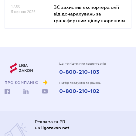
17.00
ВС захистив експортера олії
5 серпня 2026
від донарахувань за
трансфертним ціноутворенням
Центр підтримки користувачів
0-800-210-103
ПРО КОМПАНІЮ
Підбір продуктів та рішень
0-800-210-102
Реклама та PR
на
ligazakon.net