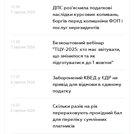
12.09
ДПС роз'яснила податкові
7 серпня 2026
наслідки курсових коливань,
боргів перед колишніми ФОП і
послуг нерезидентів
11.05
Безкоштовний вебінар
7 серпня 2026
"ТЦУ-2025: хто має звітувати,
що змінилося та як
підготуватися до 1 жовтня"
17.07
Заборонений КВЕД у ЄДР не
6 серпня 2026
привід для відмови в єдиному
податку
15.07
Скільки разів на рік
6 серпня 2026
перераховують прохідний бал
для переліку сумлінних
платників