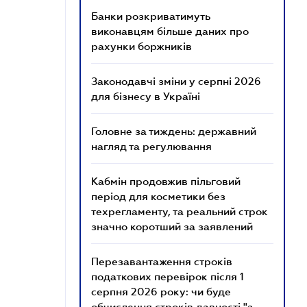
Банки розкриватимуть
виконавцям більше даних про
рахунки боржників
Законодавчі зміни у серпні 2026
для бізнесу в Україні
Головне за тиждень: державний
нагляд та регулювання
Кабмін продовжив пільговий
період для косметики без
техрегламенту, та реальний строк
значно коротший за заявлений
Перезавантаження строків
податкових перевірок після 1
серпня 2026 року: чи буде
обчислення строків давності "з