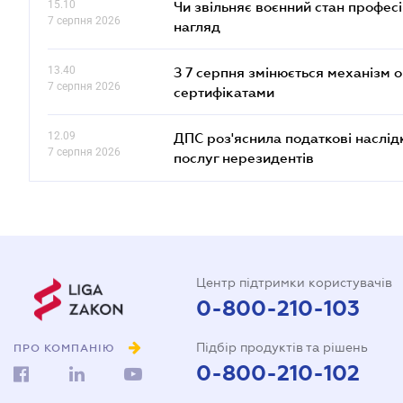
15.10
Чи звільняє воєнний стан профес
7 серпня 2026
нагляд
13.40
З 7 серпня змінюється механізм 
7 серпня 2026
сертифікатами
12.09
ДПС роз'яснила податкові наслід
7 серпня 2026
послуг нерезидентів
Центр підтримки користувачів
0-800-210-103
Підбір продуктів та рішень
ПРО КОМПАНІЮ
0-800-210-102