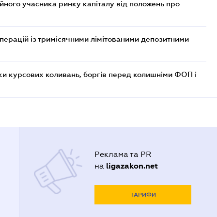
ійного учасника ринку капіталу від положень про
операцій із тримісячними лімітованими депозитними
ки курсових коливань, боргів перед колишніми ФОП і
Реклама та PR
ligazakon.net
на
ТАРИФИ