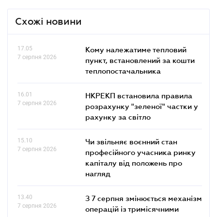
Схожі новини
17.05
Кому належатиме тепловий
7 серпня 2026
пункт, встановлений за кошти
теплопостачальника
16.01
НКРЕКП встановила правила
7 серпня 2026
розрахунку "зеленої" частки у
рахунку за світло
15.10
Чи звільняє воєнний стан
7 серпня 2026
професійного учасника ринку
капіталу від положень про
нагляд
13.40
З 7 серпня змінюється механізм
7 серпня 2026
операцій із тримісячними