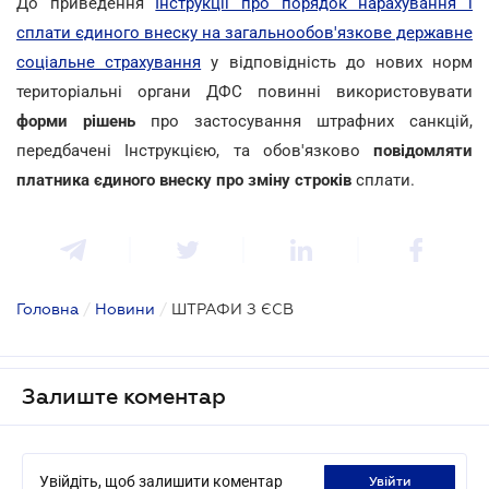
До приведення
Інструкції про порядок нарахування і
сплати єдиного внеску на загальнообов'язкове державне
соціальне страхування
у відповідність до нових норм
територіальні органи ДФС повинні використовувати
форми рішень
про застосування штрафних санкцій,
передбачені Інструкцією, та обов'язково
повідомляти
платника єдиного внеску
про зміну строків
сплати.
Головна
/
Новини
/
ШТРАФИ З ЄСВ
Залиште коментар
Увійдіть, щоб залишити коментар
увійти