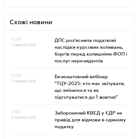
Схожі новини
12.09
ДПС роз'яснила податкові
7 серпня 2026
наслідки курсових коливань,
боргів перед колишніми ФОП і
послуг нерезидентів
11.05
Безкоштовний вебінар
7 серпня 2026
"ТЦУ-2025: хто має звітувати,
що змінилося та як
підготуватися до 1 жовтня"
17.07
Заборонений КВЕД у ЄДР не
6 серпня 2026
привід для відмови в єдиному
податку