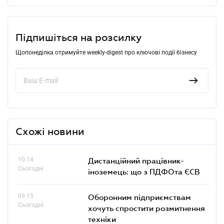
Підпишіться на розсилку
Щопонеділка отримуйте weekly-digest про ключові події бізнесу
Схожі новини
10.14
Дистанційний працівник-
Сьогодні
іноземець: що з ПДФОта ЄСВ
09.15
Оборонним підприємствам
Сьогодні
хочуть спростити розмитнення
техніки