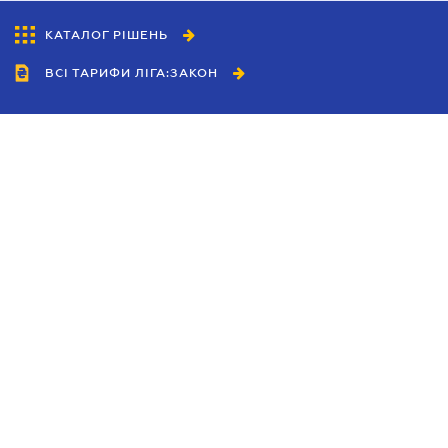
КАТАЛОГ РІШЕНЬ
ВСІ ТАРИФИ ЛІГА:ЗАКОН
Співробітництво
Агенти
Дилери
Політика конфіденційності
Умови використання сайту
Реклама
Блог
Новини компанії
Керівництва
Каталоги компаній
Теми в центрі уваги