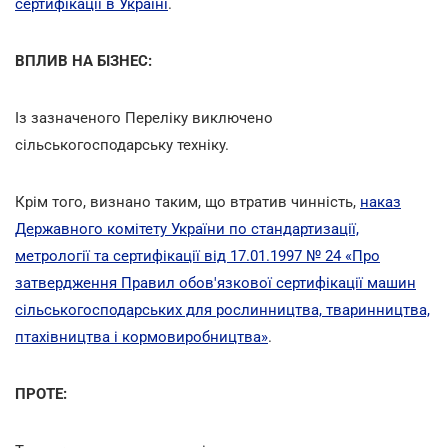
сертифікації в Україні
.
ВПЛИВ НА БІЗНЕС:
Із зазначеного Переліку виключено
сільськогосподарську техніку.
Крім того, визнано таким, що втратив чинність,
наказ
Державного комітету України по стандартизації,
метрології та сертифікації від 17.01.1997 № 24 «Про
затвердження Правил обов'язкової сертифікації машин
сільськогосподарських для рослинництва, тваринництва,
птахівництва і кормовиробництва»
.
ПРОТЕ: