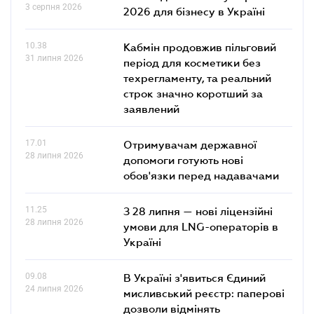
3 серпня 2026
2026 для бізнесу в Україні
10.38
Кабмін продовжив пільговий
31 липня 2026
період для косметики без
техрегламенту, та реальний
строк значно коротший за
заявлений
17.01
Отримувачам державної
28 липня 2026
допомоги готують нові
обов'язки перед надавачами
11.25
З 28 липня — нові ліцензійні
28 липня 2026
умови для LNG-операторів в
Україні
09.08
В Україні з'явиться Єдиний
24 липня 2026
мисливський реєстр: паперові
дозволи відмінять