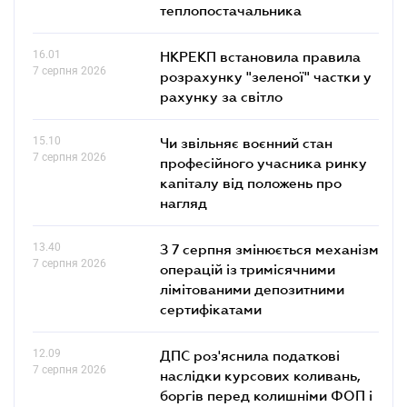
теплопостачальника
16.01
НКРЕКП встановила правила
7 серпня 2026
розрахунку "зеленої" частки у
рахунку за світло
15.10
Чи звільняє воєнний стан
7 серпня 2026
професійного учасника ринку
капіталу від положень про
нагляд
13.40
З 7 серпня змінюється механізм
7 серпня 2026
операцій із тримісячними
лімітованими депозитними
сертифікатами
12.09
ДПС роз'яснила податкові
7 серпня 2026
наслідки курсових коливань,
боргів перед колишніми ФОП і