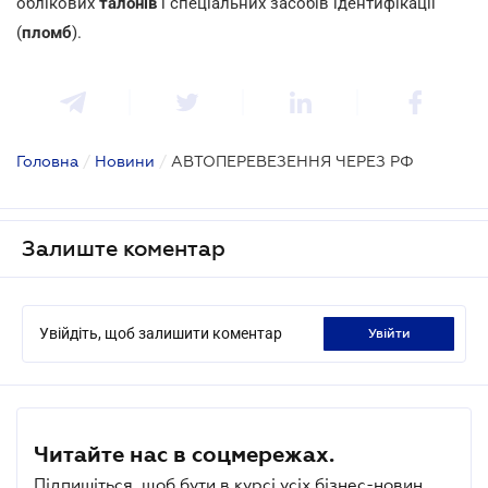
облікових
талонів
і спеціальних засобів ідентифікації
(
пломб
).
Головна
/
Новини
/
АВТОПЕРЕВЕЗЕННЯ ЧЕРЕЗ РФ
Залиште коментар
Увійдіть, щоб залишити коментар
увійти
Читайте нас в соцмережах.
Підпишіться, щоб бути в курсі усіх бізнес-новин.