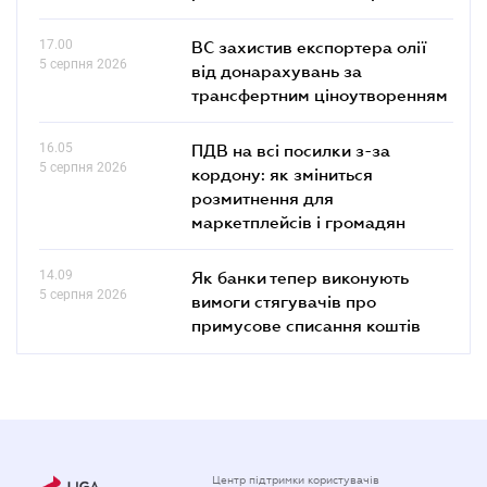
17.00
ВС захистив експортера олії
5 серпня 2026
від донарахувань за
трансфертним ціноутворенням
16.05
ПДВ на всі посилки з-за
5 серпня 2026
кордону: як зміниться
розмитнення для
маркетплейсів і громадян
14.09
Як банки тепер виконують
5 серпня 2026
вимоги стягувачів про
примусове списання коштів
Центр підтримки користувачів