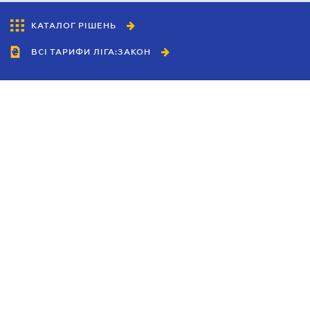
КАТАЛОГ РІШЕНЬ
ВСІ ТАРИФИ ЛІГА:ЗАКОН
Співробітництво
Агенти
Дилери
Політика конфіденційності
Умови використання сайту
Реклама
Блог
Новини компанії
Керівництва
Каталоги компаній
Теми в центрі уваги