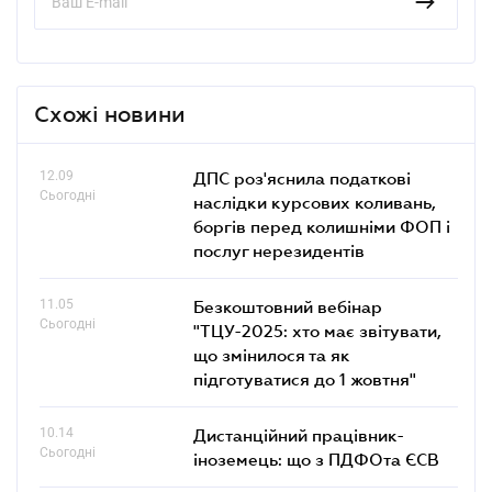
Схожі новини
12.09
ДПС роз'яснила податкові
Сьогодні
наслідки курсових коливань,
боргів перед колишніми ФОП і
послуг нерезидентів
11.05
Безкоштовний вебінар
Сьогодні
"ТЦУ-2025: хто має звітувати,
що змінилося та як
підготуватися до 1 жовтня"
10.14
Дистанційний працівник-
Сьогодні
іноземець: що з ПДФОта ЄСВ