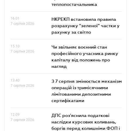
теплопостачальника
16.01
НКРЕКП встановила правила
7 серпня 2026
розрахунку "зеленої" частки у
рахунку за світло
15.10
Чи звільняє воєнний стан
7 серпня 2026
професійного учасника ринку
капіталу від положень про
нагляд
13.40
З 7 серпня змінюється механізм
7 серпня 2026
операцій із тримісячними
лімітованими депозитними
сертифікатами
12.09
ДПС роз'яснила податкові
7 серпня 2026
наслідки курсових коливань,
боргів перед колишніми ФОП і