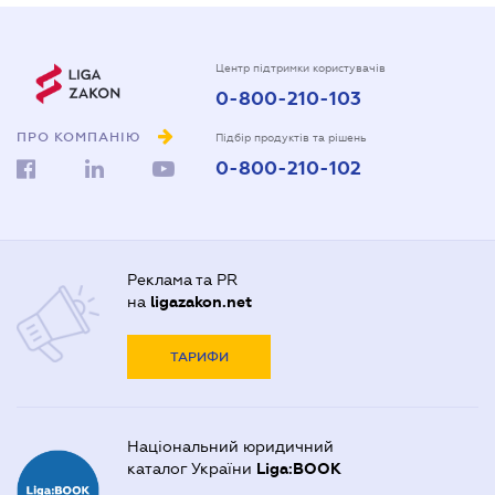
Центр підтримки користувачів
0-800-210-103
ПРО КОМПАНІЮ
Підбір продуктів та рішень
0-800-210-102
Реклама та PR
на
ligazakon.net
ТАРИФИ
Національний юридичний
каталог України
Liga:BOOK