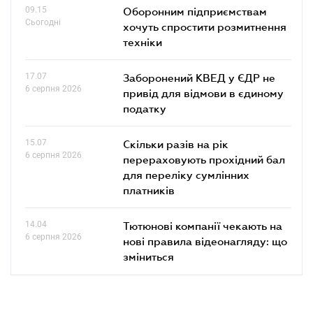
09.15
Оборонним підприємствам
Сьогодні
хочуть спростити розмитнення
техніки
17.07
Заборонений КВЕД у ЄДР не
6 серпня 2026
привід для відмови в єдиному
податку
15.07
Скільки разів на рік
6 серпня 2026
перераховують прохідний бал
для переліку сумлінних
платників
14.04
Тютюнові компанії чекають на
6 серпня 2026
нові правила відеонагляду: що
зміниться