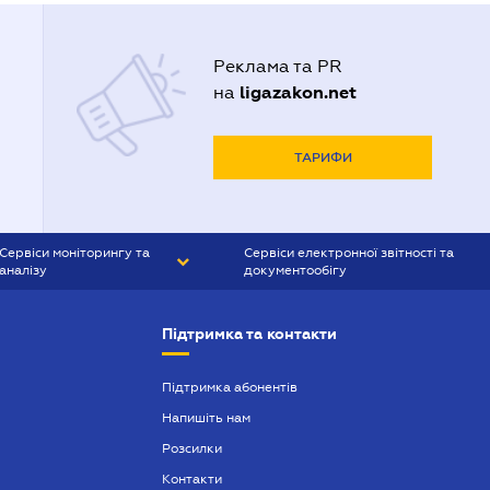
Реклама та PR
ligazakon.net
на
ТАРИФИ
Сервіси моніторингу та
Сервіси електронної звітності та
аналізу
документообігу
CONTR AGENT
Liga:REPORT
Підтримка та контакти
SMS-МАЯК
VERDICTUM
Підтримка абонентів
Напишіть нам
SEMANTRUM
Розсилки
SMS-МАЯК ІПОТЕКА
Контакти