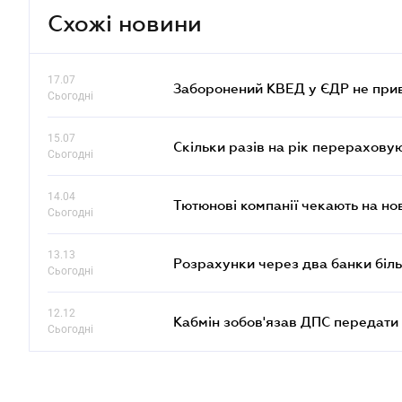
Схожі новини
17.07
Заборонений КВЕД у ЄДР не прив
Сьогодні
15.07
Скільки разів на рік перерахову
Сьогодні
14.04
Тютюнові компанії чекають на но
Сьогодні
13.13
Розрахунки через два банки біль
Сьогодні
12.12
Кабмін зобов'язав ДПС передати 
Сьогодні