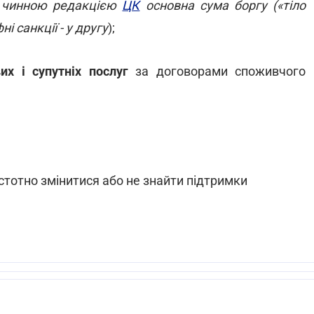
з чинною редакцією
ЦК
основна сума боргу («тіло
і санкції - у другу
);
их і супутніх послуг
за договорами споживчого
стотно змінитися або не знайти підтримки