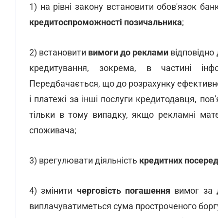
1) на рівні закону встановити обов'язок ба
кредитоспроможності позичальника
;
2) встановити
вимоги до реклами
відповідно
кредитування, зокрема, в частині інф
Передбачається, що до розрахунку ефективно
і платежі за інші послуги кредитодавця, по
тільки в тому випадку, якщо рекламні мате
споживача;
3) врегулювати діяльність
кредитних посеред
4) змінити
черговість погашення
вимог за 
виплачуватиметься сума простроченого боргу, у