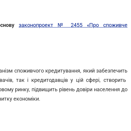
снову
законопроект № 2455 «Про споживче
анізм споживчого кредитування, який забезпечить
чів, так і кредитодавців у цій сфері, створить
вому ринку, підвищить рівень довіри населення до
витку економіки.