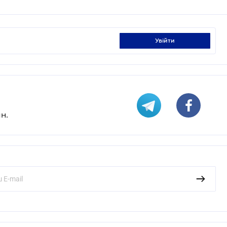
увійти
н.