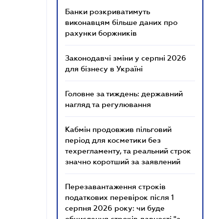
Банки розкриватимуть
виконавцям більше даних про
рахунки боржників
Законодавчі зміни у серпні 2026
для бізнесу в Україні
Головне за тиждень: державний
нагляд та регулювання
Кабмін продовжив пільговий
період для косметики без
техрегламенту, та реальний строк
значно коротший за заявлений
Перезавантаження строків
податкових перевірок після 1
серпня 2026 року: чи буде
обчислення строків давності "з