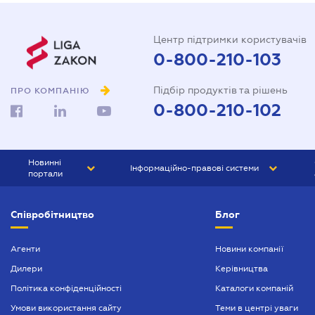
Центр підтримки користувачів
0-800-210-103
Підбір продуктів та рішень
ПРО КОМПАНІЮ
0-800-210-102
Новинні
Інформаційно-правові системи
портали
ЮРЛІГА
Право України
Співробітництво
Блог
БІЗНЕС
ГРАНД
БУХГАЛТЕР.ua
ПРАЙМ
Агенти
Новини компанії
Дилери
Керівництва
БУХГАЛТЕР ПРОФ
Політика конфіденційності
Каталоги компаній
ЮРИСТ ПРОФ
Умови використання сайту
Теми в центрі уваги