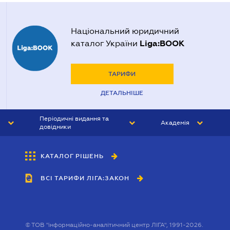
Національний юридичний
Liga:BOOK
каталог України
ТАРИФИ
ДЕТАЛЬНІШЕ
Періодичні видання та
Академія
довідники
ЮРИСТ&ЗАКОН
АКАДЕМІЯ ЛІГА:ЗАКОН
КАТАЛОГ РІШЕНЬ
БУХГАЛТЕР&ЗАКОН
ВСІ ТАРИФИ ЛІГА:ЗАКОН
ВІСНИК МСФЗ
ІНТЕРБУХ
ОСОБИСТИЙ ЕКСПЕРТ
©
ТОВ "інформаційно-аналітичний центр ЛІГА", 1991-2026.