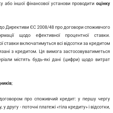
нку або іншої фінансової установи проводити
оцінку
 до Директиви ЄС 2008/48 про договори споживчого
ормації щодо ефективної процентної ставки.
ї ставки включатимуться всі відсотки за кредитом
в'язані з кредитом. Ця вимога застосовуватиметься
ріали містять будь-які дані (цифри) щодо витрат
ників
;
договором про споживчий кредит: у першу чергу
 другу - поточні платежі «тіла кредиту» і відсотки,