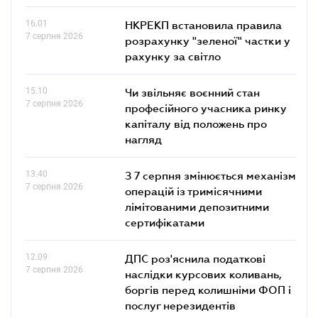
16.01
НКРЕКП встановила правила
7 серпня 2026
розрахунку "зеленої" частки у
рахунку за світло
15.10
Чи звільняє воєнний стан
7 серпня 2026
професійного учасника ринку
капіталу від положень про
нагляд
13.40
З 7 серпня змінюється механізм
7 серпня 2026
операцій із тримісячними
лімітованими депозитними
сертифікатами
12.09
ДПС роз'яснила податкові
7 серпня 2026
наслідки курсових коливань,
боргів перед колишніми ФОП і
послуг нерезидентів