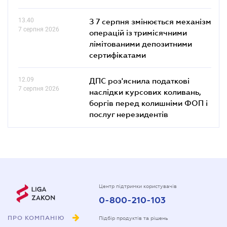
13.40
З 7 серпня змінюється механізм
7 серпня 2026
операцій із тримісячними
лімітованими депозитними
сертифікатами
12.09
ДПС роз'яснила податкові
7 серпня 2026
наслідки курсових коливань,
боргів перед колишніми ФОП і
послуг нерезидентів
Центр підтримки користувачів
0-800-210-103
ПРО КОМПАНІЮ
Підбір продуктів та рішень