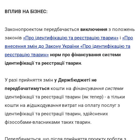
ВПЛИВ НА БІЗНЕС:
Законопроектом передбачається
виключення
з положень
законів
«Про ідентифікацію та реєстрацію тварин»
і
«Про
внесення змін до Закону України «Про ідентифікацію та
реєстрацію тварин»
норм про фінансування системи
ідентифікації та реєстрації тварин
.
У разі прийняття змін
у Держбюджеті не
передбачатимуться
кошти на
фінансування системи
ідентифікації та реєстрації тварин (як тепер) - а тільки
кошти на
відшкодування
витрат на оплату послуг з
ідентифікації та реєстрації тварин, здійснених
фізособами-власниками таких тварин.
Передбачається, що після прийняття проекту роботи з