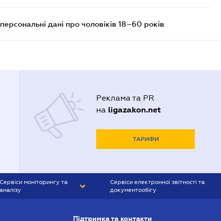
персональні дані про чоловіків 18–60 років
Реклама та PR
ligazakon.net
на
ТАРИФИ
Сервіси моніторингу та
Сервіси електронної звітності та
аналізу
документообігу
CONTR AGENT
Liga:REPORT
Підтримка та контакти