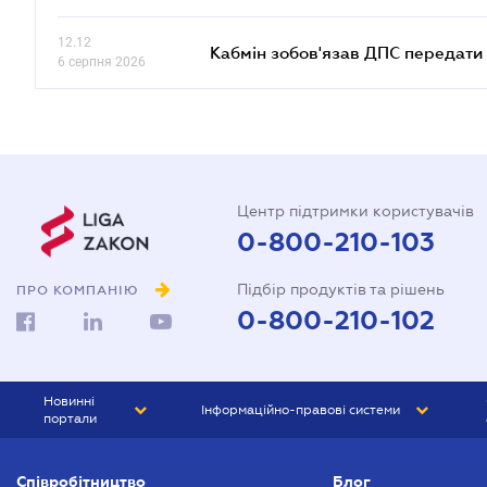
12.12
Кабмін зобов'язав ДПС передати 
6 серпня 2026
Центр підтримки користувачів
0-800-210-103
Підбір продуктів та рішень
ПРО КОМПАНІЮ
0-800-210-102
Новинні
Інформаційно-правові системи
портали
ЮРЛІГА
Право України
Співробітництво
Блог