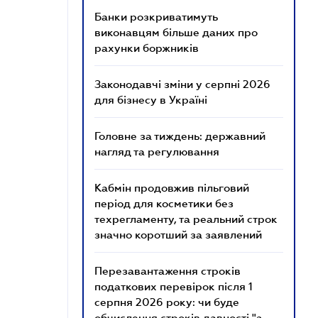
Банки розкриватимуть
виконавцям більше даних про
рахунки боржників
Законодавчі зміни у серпні 2026
для бізнесу в Україні
Головне за тиждень: державний
нагляд та регулювання
Кабмін продовжив пільговий
період для косметики без
техрегламенту, та реальний строк
значно коротший за заявлений
Перезавантаження строків
податкових перевірок після 1
серпня 2026 року: чи буде
обчислення строків давності "з