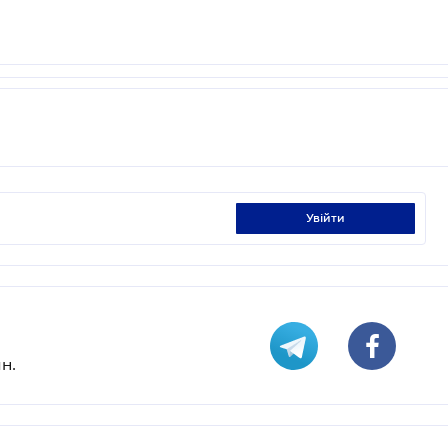
увійти
н.