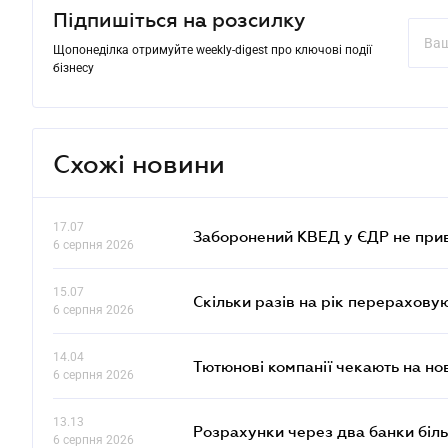
Підпишіться на розсилку
Щопонеділка отримуйте weekly-digest про ключові події
бізнесу
Схожі новини
17.07
Заборонений КВЕД у ЄДР не прив
6 серпня 2026
15.07
Скільки разів на рік перерахову
6 серпня 2026
14.04
Тютюнові компанії чекають на но
6 серпня 2026
13.13
Розрахунки через два банки біль
6 серпня 2026