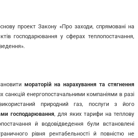
снову проект Закону «Про заходи, спрямовані на
єктів господарювання у сферах теплопостачання,
ведення».
тановити
мораторій на нарахування та стягнення
их санкцій енергопостачальними компаніями в разі
використаний природний газ, послуги з його
тами господарювання
, для яких тарифи на теплову
опостачання й водовідведення були встановлені
раничного рівня рентабельності й повністю не