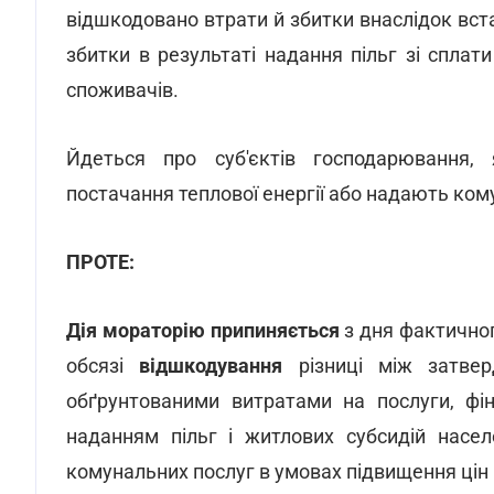
відшкодовано втрати й збитки внаслідок вст
збитки в результаті надання пільг зі спла
споживачів.
Йдеться про суб'єктів господарювання, 
постачання теплової енергії або надають ком
ПРОТЕ:
Дія мораторію припиняється
з дня фактично
обсязі
відшкодування
різниці між затвер
обґрунтованими витратами на послуги, фі
наданням пільг і житлових субсидій насел
комунальних послуг в умовах підвищення цін і