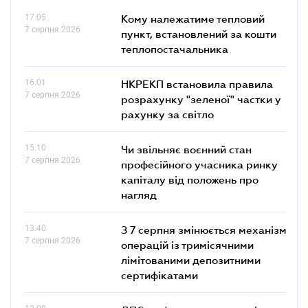
17.05
Кому належатиме тепловий
7 серпня 2026
пункт, встановлений за кошти
теплопостачальника
16.01
НКРЕКП встановила правила
7 серпня 2026
розрахунку "зеленої" частки у
рахунку за світло
15.10
Чи звільняє воєнний стан
7 серпня 2026
професійного учасника ринку
капіталу від положень про
нагляд
13.40
З 7 серпня змінюється механізм
7 серпня 2026
операцій із тримісячними
лімітованими депозитними
сертифікатами