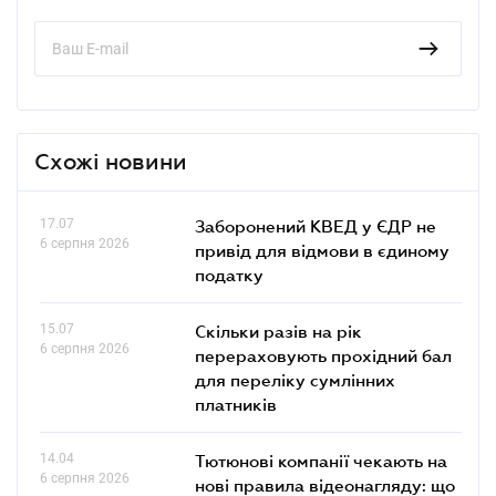
Схожі новини
17.07
Заборонений КВЕД у ЄДР не
6 серпня 2026
привід для відмови в єдиному
податку
15.07
Скільки разів на рік
6 серпня 2026
перераховують прохідний бал
для переліку сумлінних
платників
14.04
Тютюнові компанії чекають на
6 серпня 2026
нові правила відеонагляду: що